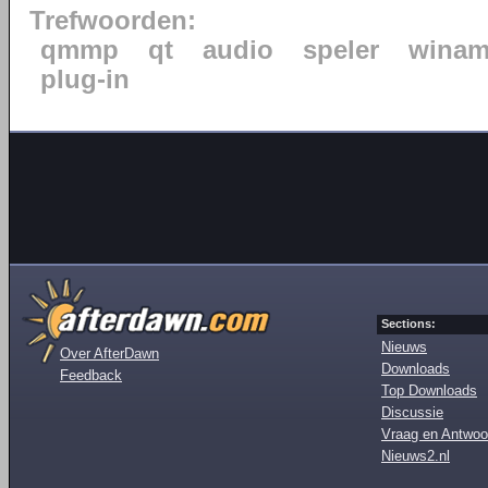
Trefwoorden:
qmmp
qt
audio
speler
wina
plug-in
Sections:
Nieuws
Over AfterDawn
Downloads
Feedback
Top Downloads
Discussie
Vraag en Antwoo
Nieuws2.nl