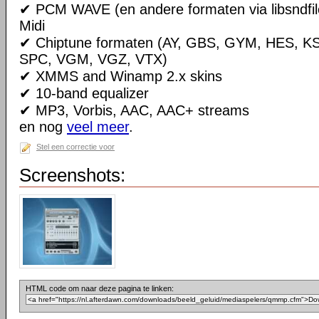
✔ PCM WAVE (en andere formaten via libsndfile
Midi
✔ Chiptune formaten (AY, GBS, GYM, HES, K
SPC, VGM, VGZ, VTX)
✔ XMMS and Winamp 2.x skins
✔ 10-band equalizer
✔ MP3, Vorbis, AAC, AAC+ streams
en nog
veel meer
.
Stel een correctie voor
Screenshots:
HTML code om naar deze pagina te linken: