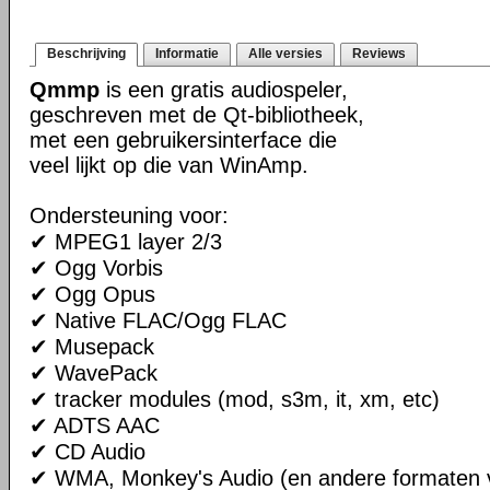
Beschrijving
Informatie
Alle versies
Reviews
Qmmp
is een gratis audiospeler,
geschreven met de Qt-bibliotheek,
met een gebruikersinterface die
veel lijkt op die van WinAmp.
Ondersteuning voor:
✔ MPEG1 layer 2/3
✔ Ogg Vorbis
✔ Ogg Opus
✔ Native FLAC/Ogg FLAC
✔ Musepack
✔ WavePack
✔ tracker modules (mod, s3m, it, xm, etc)
✔ ADTS AAC
✔ CD Audio
✔ WMA, Monkey's Audio (en andere formaten v