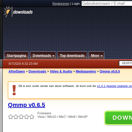
Registreren
|
Login:
Startpagina
Downloads
Top downloads
Meer
8/7/2026 8:32:23 AM
AfterDawn
>
Downloads
>
Video & Audio
>
Mediaspelers
>
Qmmp v0.6.5
Dit is een oude versie van deze software. Je kunt ook de
v1.4.1 (laatste stabiele ve
Qmmp v0.6.5
Freeware
DOW
Vista / Win10 / Win7 / Win8 / WinXP