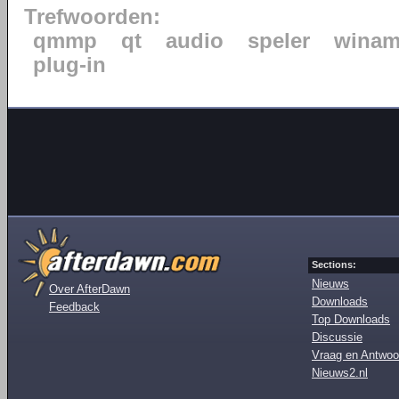
Trefwoorden:
qmmp
qt
audio
speler
wina
plug-in
Sections:
Nieuws
Over AfterDawn
Downloads
Feedback
Top Downloads
Discussie
Vraag en Antwoo
Nieuws2.nl