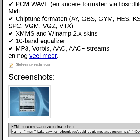
✔ PCM WAVE (en andere formaten via libsndfile
Midi
✔ Chiptune formaten (AY, GBS, GYM, HES, K
SPC, VGM, VGZ, VTX)
✔ XMMS and Winamp 2.x skins
✔ 10-band equalizer
✔ MP3, Vorbis, AAC, AAC+ streams
en nog
veel meer
.
Stel een correctie voor
Screenshots:
HTML code om naar deze pagina te linken: