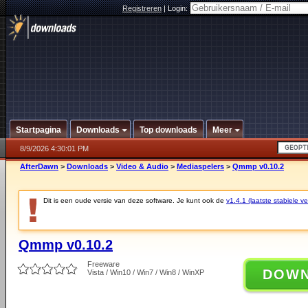
Registreren
|
Login:
Startpagina
Downloads
Top downloads
Meer
8/9/2026 4:30:01 PM
AfterDawn
>
Downloads
>
Video & Audio
>
Mediaspelers
>
Qmmp v0.10.2
Dit is een oude versie van deze software. Je kunt ook de
v1.4.1 (laatste stabiele ve
Qmmp v0.10.2
Freeware
DOW
Vista / Win10 / Win7 / Win8 / WinXP