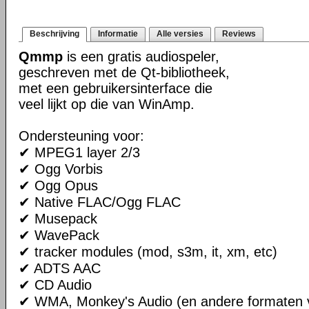
Beschrijving
Informatie
Alle versies
Reviews
Qmmp
is een gratis audiospeler,
geschreven met de Qt-bibliotheek,
met een gebruikersinterface die
veel lijkt op die van WinAmp.
Ondersteuning voor:
✔ MPEG1 layer 2/3
✔ Ogg Vorbis
✔ Ogg Opus
✔ Native FLAC/Ogg FLAC
✔ Musepack
✔ WavePack
✔ tracker modules (mod, s3m, it, xm, etc)
✔ ADTS AAC
✔ CD Audio
✔ WMA, Monkey's Audio (en andere formaten v