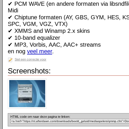
✔ PCM WAVE (en andere formaten via libsndfile
Midi
✔ Chiptune formaten (AY, GBS, GYM, HES, K
SPC, VGM, VGZ, VTX)
✔ XMMS and Winamp 2.x skins
✔ 10-band equalizer
✔ MP3, Vorbis, AAC, AAC+ streams
en nog
veel meer
.
Stel een correctie voor
Screenshots:
HTML code om naar deze pagina te linken: