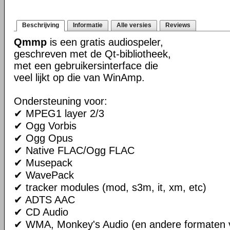
Beschrijving
Informatie
Alle versies
Reviews
Qmmp
is een gratis audiospeler,
geschreven met de Qt-bibliotheek,
met een gebruikersinterface die
veel lijkt op die van WinAmp.
Ondersteuning voor:
✔ MPEG1 layer 2/3
✔ Ogg Vorbis
✔ Ogg Opus
✔ Native FLAC/Ogg FLAC
✔ Musepack
✔ WavePack
✔ tracker modules (mod, s3m, it, xm, etc)
✔ ADTS AAC
✔ CD Audio
✔ WMA, Monkey's Audio (en andere formaten v