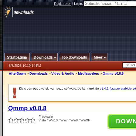
Registreren
|
Login:
Startpagina
Downloads
Top downloads
Meer
8/6/2026 10:10:14 PM
AfterDawn
>
Downloads
>
Video & Audio
>
Mediaspelers
>
Qmmp v0.8.8
Dit is een oude versie van deze software. Je kunt ook de
v1.4.1 (laatste stabiele ve
Qmmp v0.8.8
Freeware
DOW
Vista / Win10 / Win7 / Win8 / WinXP