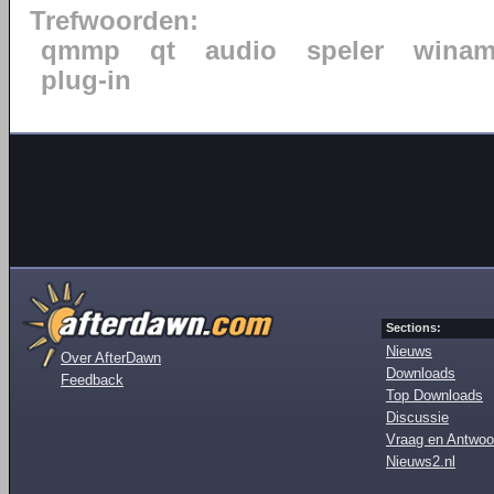
Trefwoorden:
qmmp
qt
audio
speler
wina
plug-in
Sections:
Nieuws
Over AfterDawn
Downloads
Feedback
Top Downloads
Discussie
Vraag en Antwoo
Nieuws2.nl