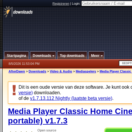
Registreren
|
Login:
Startpagina
Downloads
Top downloads
Meer
8/5/2026 11:53:04 PM
AfterDawn
>
Downloads
>
Video & Audio
>
Mediaspelers
>
Media Player Classic
Dit is een oude versie van deze software. Je kunt ook
versie)
downloaden.
of de
v1.7.13.112 Nightly (laatste beta versie)
.
Media Player Classic Home Cine
portable) v1.7.3
Open source