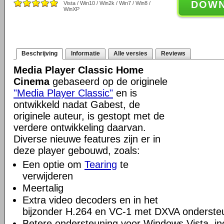
DOW
Vista / Win10 / Win2k / Win7 / Win8 /
WinXP
Beschrijving
Informatie
Alle versies
Reviews
Media Player Classic Home
Cinema
gebaseerd op de originele
"Media Player Classic"
en is
ontwikkeld nadat Gabest, de
originele auteur, is gestopt met de
verdere ontwikkeling daarvan.
Diverse nieuwe features zijn er in
deze player gebouwd, zoals:
Een optie om
Tearing
te
verwijderen
Meertalig
Extra video decoders en in het
bijzonder H.264 en VC-1 met DXVA onderste
Betere ondersteuning voor Windows Vista, incl