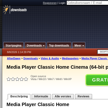
Registreren
|
Login:
Startpagina
Downloads
Top downloads
Meer
8/8/2026 1:14:39 PM
AfterDawn
>
Downloads
>
Video & Audio
>
Mediaspelers
>
Media Player Classic
Media Player Classic Home Cinema (64-bit p
Open source
GRAT
Vista / Win10 / Win7 / Win8 / WinXP
Beschrijving
Informatie
Alle versies
Reviews
Media Player Classic Home