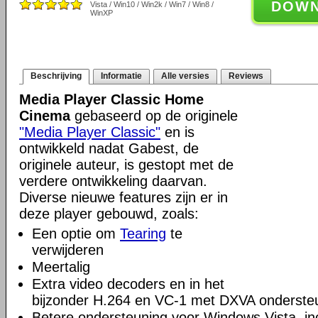
DOW
Vista / Win10 / Win2k / Win7 / Win8 /
WinXP
Beschrijving
Informatie
Alle versies
Reviews
Media Player Classic Home
Cinema
gebaseerd op de originele
"Media Player Classic"
en is
ontwikkeld nadat Gabest, de
originele auteur, is gestopt met de
verdere ontwikkeling daarvan.
Diverse nieuwe features zijn er in
deze player gebouwd, zoals:
Een optie om
Tearing
te
verwijderen
Meertalig
Extra video decoders en in het
bijzonder H.264 en VC-1 met DXVA onderste
Betere ondersteuning voor Windows Vista, incl