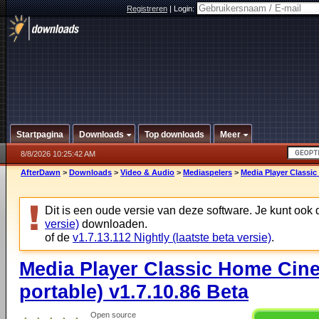
Registreren
|
Login:
Startpagina
Downloads
Top downloads
Meer
8/8/2026 10:25:42 AM
AfterDawn
>
Downloads
>
Video & Audio
>
Mediaspelers
>
Media Player Classic
Dit is een oude versie van deze software. Je kunt ook
versie)
downloaden.
of de
v1.7.13.112 Nightly (laatste beta versie)
.
Media Player Classic Home Cine
portable) v1.7.10.86 Beta
Open source