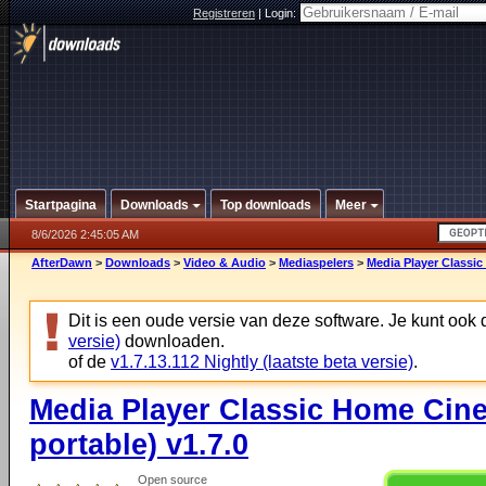
Registreren
|
Login:
Startpagina
Downloads
Top downloads
Meer
8/6/2026 2:45:05 AM
AfterDawn
>
Downloads
>
Video & Audio
>
Mediaspelers
>
Media Player Classic
Dit is een oude versie van deze software. Je kunt ook
versie)
downloaden.
of de
v1.7.13.112 Nightly (laatste beta versie)
.
Media Player Classic Home Cine
portable) v1.7.0
Open source