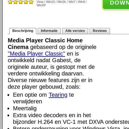
DOW
Vista / Win10 / Win2k / Win7 / Win8 /
WinXP
Beschrijving
Informatie
Alle versies
Reviews
Media Player Classic Home
Cinema
gebaseerd op de originele
"Media Player Classic"
en is
ontwikkeld nadat Gabest, de
originele auteur, is gestopt met de
verdere ontwikkeling daarvan.
Diverse nieuwe features zijn er in
deze player gebouwd, zoals:
Een optie om
Tearing
te
verwijderen
Meertalig
Extra video decoders en in het
bijzonder H.264 en VC-1 met DXVA onderste
Betere ondersteuning voor Windows Vista, incl