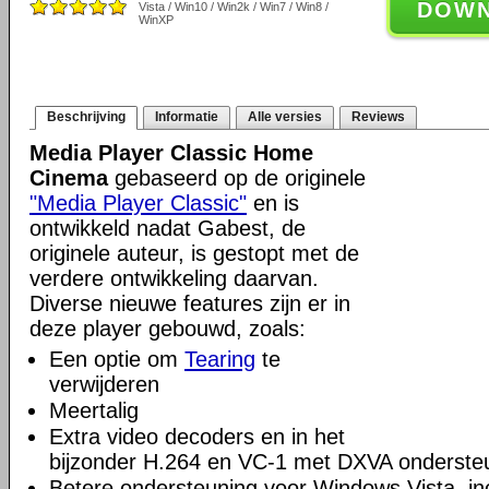
DOW
Vista / Win10 / Win2k / Win7 / Win8 /
WinXP
Beschrijving
Informatie
Alle versies
Reviews
Media Player Classic Home
Cinema
gebaseerd op de originele
"Media Player Classic"
en is
ontwikkeld nadat Gabest, de
originele auteur, is gestopt met de
verdere ontwikkeling daarvan.
Diverse nieuwe features zijn er in
deze player gebouwd, zoals:
Een optie om
Tearing
te
verwijderen
Meertalig
Extra video decoders en in het
bijzonder H.264 en VC-1 met DXVA onderste
Betere ondersteuning voor Windows Vista, incl