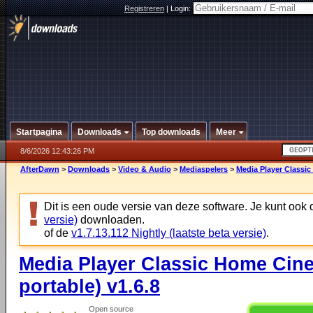
Registreren
|
Login:
Startpagina
Downloads
Top downloads
Meer
8/6/2026 12:43:26 PM
AfterDawn
>
Downloads
>
Video & Audio
>
Mediaspelers
>
Media Player Classic
Dit is een oude versie van deze software. Je kunt ook
versie)
downloaden.
of de
v1.7.13.112 Nightly (laatste beta versie)
.
Media Player Classic Home Cine
portable) v1.6.8
Open source