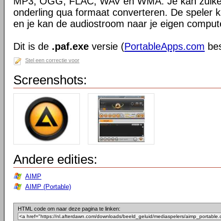
MP3, OGG, FLAC, WAV en WMA. Je kan zulke
onderling qua formaat converteren. De speler k
en je kan de audiostroom naar je eigen compu
Dit is de
.paf.exe
versie (
PortableApps.com
bes
Stel een correctie voor
Screenshots:
Andere edities:
AIMP
AIMP (Portable)
HTML code om naar deze pagina te linken: