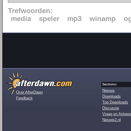
Trefwoorden:
media
speler
mp3
winamp
o
Sections:
Nieuws
Over AfterDawn
Downloads
Feedback
Top Downloads
Discussie
Vraag en Antwoo
Nieuws2.nl