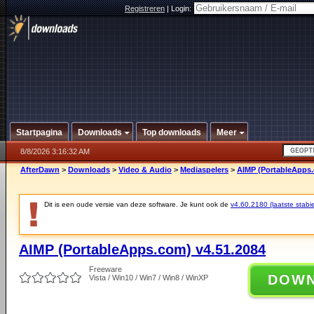
Registreren
|
Login:
Startpagina
Downloads
Top downloads
Meer
8/8/2026 3:16:32 AM
AfterDawn
>
Downloads
>
Video & Audio
>
Mediaspelers
>
AIMP (PortableApps.
Dit is een oude versie van deze software. Je kunt ook de
v4.60.2180 (laatste stabie
AIMP (PortableApps.com) v4.51.2084
Freeware
DOW
Vista / Win10 / Win7 / Win8 / WinXP