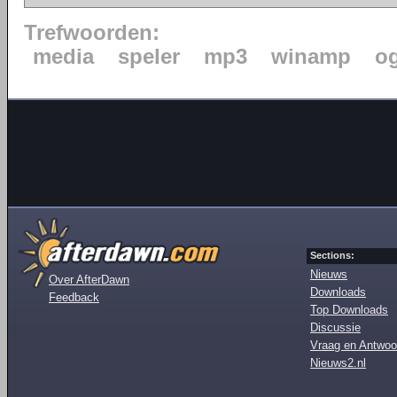
Trefwoorden:
media
speler
mp3
winamp
o
Sections:
Nieuws
Over AfterDawn
Downloads
Feedback
Top Downloads
Discussie
Vraag en Antwoo
Nieuws2.nl