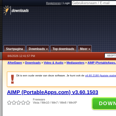
Registreren
|
Login:
Startpagina
Downloads
Top downloads
Meer
8/6/2026 12:41:57 PM
AfterDawn
>
Downloads
>
Video & Audio
>
Mediaspelers
>
AIMP (PortableApps.
Dit is een oude versie van deze software. Je kunt ook de
v4.60.2180 (laatste stabie
AIMP (PortableApps.com) v3.60.1503
Freeware
DOW
Vista / Win10 / Win7 / Win8 / WinXP