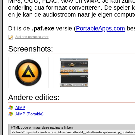
MP3, OGG, FLAC, WAV en WMA. Je kan zulke
onderling qua formaat converteren. De speler k
en je kan de audiostroom naar je eigen compu
Dit is de
.paf.exe
versie (
PortableApps.com
bes
Stel een correctie voor
Screenshots:
Andere edities:
AIMP
AIMP (Portable)
HTML code om naar deze pagina te linken: