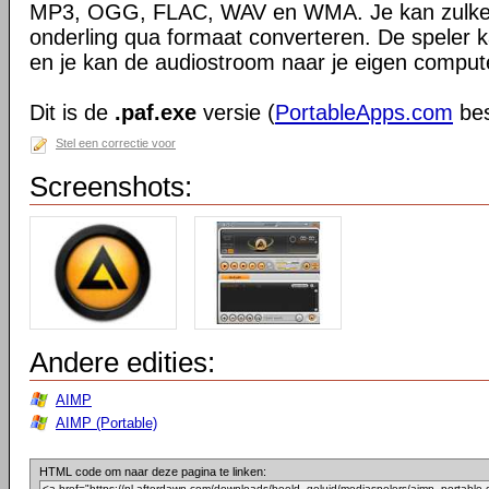
MP3, OGG, FLAC, WAV en WMA. Je kan zulke
onderling qua formaat converteren. De speler k
en je kan de audiostroom naar je eigen compu
Dit is de
.paf.exe
versie (
PortableApps.com
bes
Stel een correctie voor
Screenshots:
Andere edities:
AIMP
AIMP (Portable)
HTML code om naar deze pagina te linken: