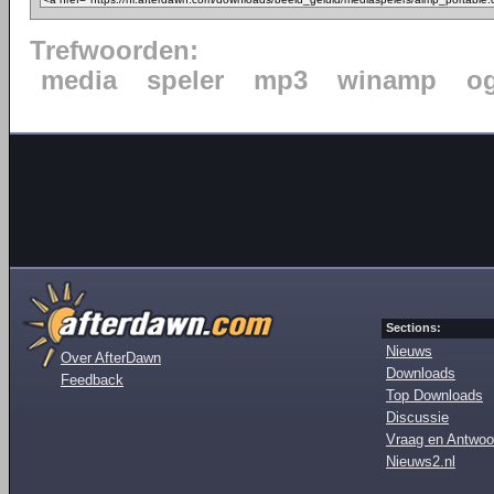
Trefwoorden:
media
speler
mp3
winamp
o
Sections:
Nieuws
Over AfterDawn
Downloads
Feedback
Top Downloads
Discussie
Vraag en Antwoo
Nieuws2.nl