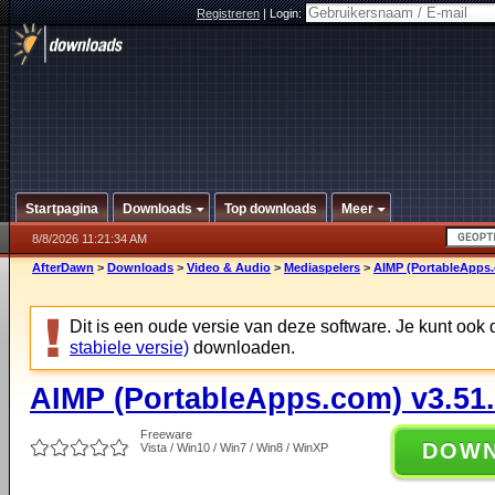
Registreren
|
Login:
Startpagina
Downloads
Top downloads
Meer
8/8/2026 11:21:34 AM
AfterDawn
>
Downloads
>
Video & Audio
>
Mediaspelers
>
AIMP (PortableApps.
Dit is een oude versie van deze software. Je kunt ook
stabiele versie)
downloaden.
AIMP (PortableApps.com) v3.51
Freeware
DOW
Vista / Win10 / Win7 / Win8 / WinXP