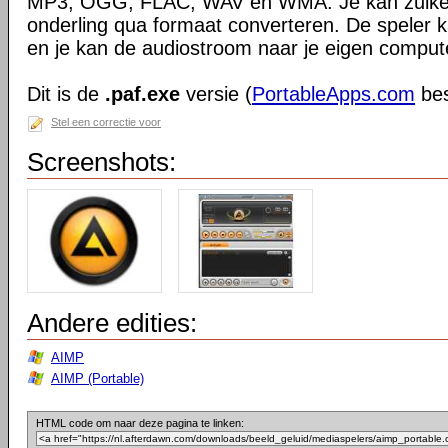
MP3, OGG, FLAC, WAV en WMA. Je kan zulke
onderling qua formaat converteren. De speler k
en je kan de audiostroom naar je eigen compu
Dit is de
.paf.exe
versie (
PortableApps.com
bes
Stel een correctie voor
Screenshots:
Andere edities:
AIMP
AIMP (Portable)
HTML code om naar deze pagina te linken: