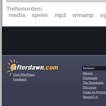
Trefwoorden:
media
speler
mp3
winamp
o
Sections:
Nieuws
Over AfterDawn
Downloads
Feedback
Top Downloads
Discussie
Vraag en Antwoo
Nieuws2.nl