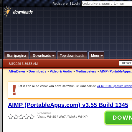
Registreren
|
Login:
Startpagina
Downloads
Top downloads
Meer
8/8/2026 3:36:58 AM
AfterDawn
>
Downloads
>
Video & Audio
>
Mediaspelers
>
AIMP (PortableApps.
Dit is een oude versie van deze software. Je kunt ook de
v4.60.2180 (laatste stabie
AIMP (PortableApps.com) v3.55 Build 1345
Freeware
DOW
Vista / Win10 / Win7 / Win8 / WinXP