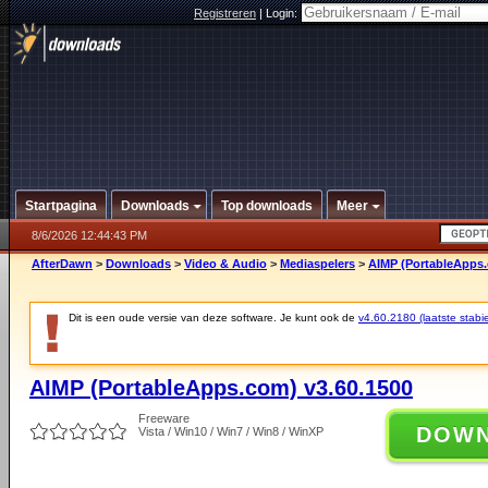
Registreren
|
Login:
Startpagina
Downloads
Top downloads
Meer
8/6/2026 12:44:43 PM
AfterDawn
>
Downloads
>
Video & Audio
>
Mediaspelers
>
AIMP (PortableApps.
Dit is een oude versie van deze software. Je kunt ook de
v4.60.2180 (laatste stabie
AIMP (PortableApps.com) v3.60.1500
Freeware
DOW
Vista / Win10 / Win7 / Win8 / WinXP