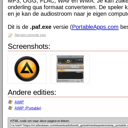
MP3, OGG, FLAC, WAV en WMA. Je kan zulke
onderling qua formaat converteren. De speler k
en je kan de audiostroom naar je eigen compu
Dit is de
.paf.exe
versie (
PortableApps.com
bes
Stel een correctie voor
Screenshots:
Andere edities:
AIMP
AIMP (Portable)
HTML code om naar deze pagina te linken: