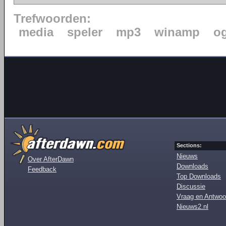
Trefwoorden:
media
speler
mp3
winamp
o
Sections:
Nieuws
Over AfterDawn
Downloads
Feedback
Top Downloads
Discussie
Vraag en Antwoo
Nieuws2.nl