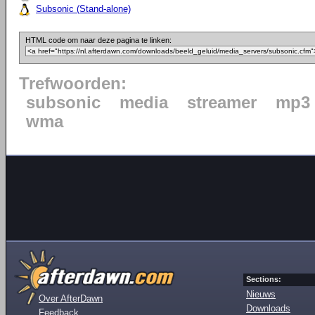
Subsonic (Stand-alone)
HTML code om naar deze pagina te linken:
Trefwoorden:
subsonic
media
streamer
mp3
wma
Sections:
Nieuws
Over AfterDawn
Downloads
Feedback