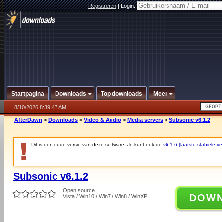
Registreren
|
Login:
Startpagina
Downloads
Top downloads
Meer
8/10/2026 8:39:47 AM
AfterDawn
>
Downloads
>
Video & Audio
>
Media servers
>
Subsonic v6.1.2
Dit is een oude versie van deze software. Je kunt ook de
v6.1.6 (laatste stabiele ve
Subsonic v6.1.2
Open source
DOW
Vista / Win10 / Win7 / Win8 / WinXP