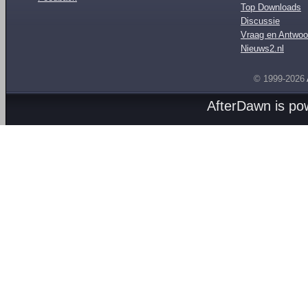
Top Downloads
Discussie
Vraag en Antwoo
Nieuws2.nl
© 1999-2026
AfterDawn is p