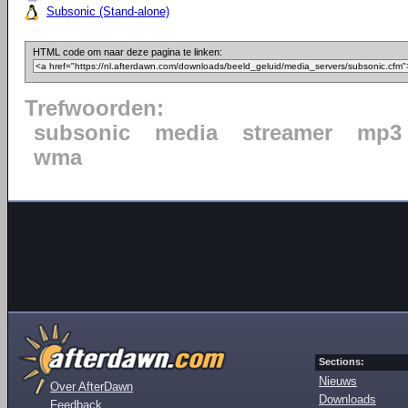
Subsonic (Stand-alone)
HTML code om naar deze pagina te linken:
Trefwoorden:
subsonic
media
streamer
mp3
wma
Sections:
Nieuws
Over AfterDawn
Downloads
Feedback