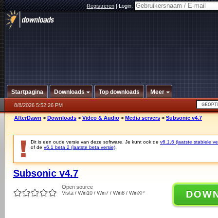
Registreren
|
Login:
Startpagina
Downloads
Top downloads
Meer
8/8/2026 5:52:26 PM
AfterDawn
>
Downloads
>
Video & Audio
>
Media servers
>
Subsonic v4.7
Dit is een oude versie van deze software. Je kunt ook de
v6.1.6 (laatste stabiele ve
of de
v6.1 beta 2 (laatste beta versie)
.
Subsonic v4.7
Open source
DOW
Vista / Win10 / Win7 / Win8 / WinXP