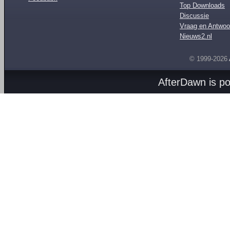
Top Downloads
Discussie
Vraag en Antwoo
Nieuws2.nl
© 1999-2026
AfterDawn is p