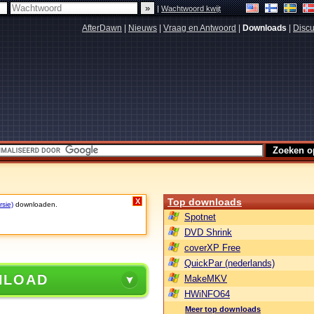
|
Wachtwoord kwijt
AfterDawn
|
Nieuws
|
Vraag en Antwoord
|
Downloads
|
Discu
Top downloads
X
rsie)
downloaden.
Spotnet
DVD Shrink
coverXP Free
QuickPar (nederlands)
NLOAD
MakeMKV
HWiNFO64
Meer top downloads