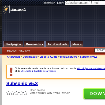
Registreren
|
Login:
Startpagina
Downloads
Top downloads
Meer
8/6/2026 7:08:24 AM
AfterDawn
>
Downloads
>
Video & Audio
>
Media servers
>
Subsonic v5.3
Dit is een oude versie van deze software. Je kunt ook de
v6.1.6 (laatste stabiele ve
of de
v6.1 beta 2 (laatste beta versie)
.
Subsonic v5.3
Open source
DOW
Vista / Win10 / Win7 / Win8 / WinXP