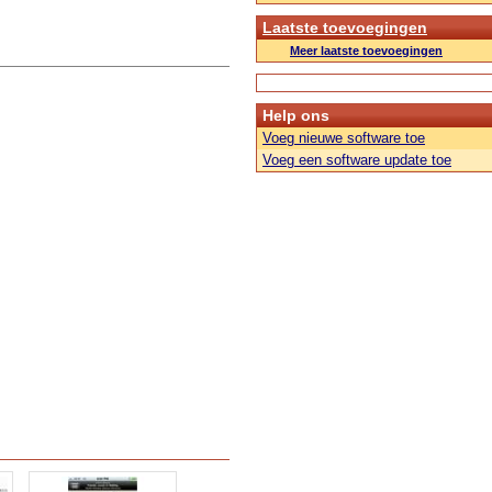
Laatste toevoegingen
Meer laatste toevoegingen
Help ons
Voeg nieuwe software toe
Voeg een software update toe