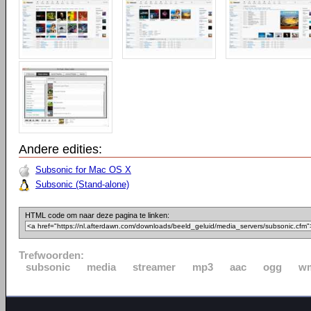
Andere edities:
Subsonic for Mac OS X
Subsonic (Stand-alone)
HTML code om naar deze pagina te linken:
Trefwoorden:
subsonic
media
streamer
mp3
aac
ogg
w