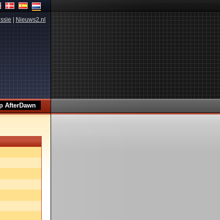
ssie
|
Nieuws2.nl