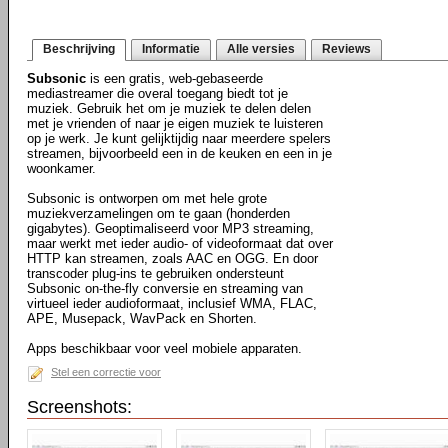
Beschrijving
Informatie
Alle versies
Reviews
Subsonic
is een gratis, web-gebaseerde
mediastreamer die overal toegang biedt tot je
muziek. Gebruik het om je muziek te delen delen
met je vrienden of naar je eigen muziek te luisteren
op je werk. Je kunt gelijktijdig naar meerdere spelers
streamen, bijvoorbeeld een in de keuken en een in je
woonkamer.
Subsonic is ontworpen om met hele grote
muziekverzamelingen om te gaan (honderden
gigabytes). Geoptimaliseerd voor MP3 streaming,
maar werkt met ieder audio- of videoformaat dat over
HTTP kan streamen, zoals AAC en OGG. En door
transcoder plug-ins te gebruiken ondersteunt
Subsonic on-the-fly conversie en streaming van
virtueel ieder audioformaat, inclusief WMA, FLAC,
APE, Musepack, WavPack en Shorten.
Apps beschikbaar voor veel mobiele apparaten.
Stel een correctie voor
Screenshots: