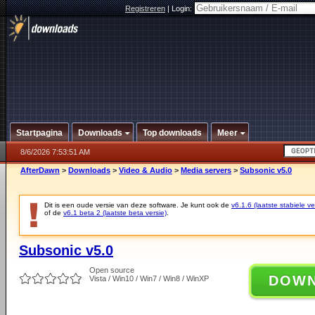
Registreren
|
Login:
Startpagina
Downloads
Top downloads
Meer
8/6/2026 7:53:51 AM
AfterDawn
>
Downloads
>
Video & Audio
>
Media servers
>
Subsonic v5.0
Dit is een oude versie van deze software. Je kunt ook de
v6.1.6 (laatste stabiele ve
of de
v6.1 beta 2 (laatste beta versie)
.
Subsonic v5.0
Open source
DOW
Vista / Win10 / Win7 / Win8 / WinXP