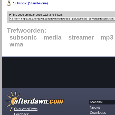
Subsonic (Stand-alone)
HTML code om naar deze pagina te linken:
Trefwoorden:
subsonic
media
streamer
mp3
wma
Sections:
Nieuws
Over AfterDawn
Downloads
Feedback