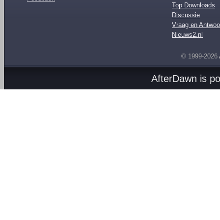
Top Downloads
Discussie
Vraag en Antwoo
Nieuws2.nl
© 1999-2026
AfterDawn is p