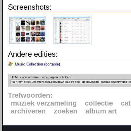
Screenshots:
Andere edities:
Music Collection (portable)
HTML code om naar deze pagina te linken:
Trefwoorden:
muziek verzameling
collectie
ca
archiveren
zoeken
album art