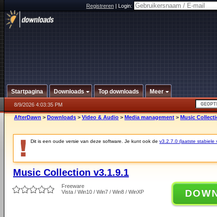
Registreren
|
Login:
Startpagina
Downloads
Top downloads
Meer
8/9/2026 4:03:35 PM
AfterDawn
>
Downloads
>
Video & Audio
>
Media management
>
Music Collecti
Dit is een oude versie van deze software. Je kunt ook de
v3.2.7.0 (laatste stabiele 
Music Collection v3.1.9.1
Freeware
DOW
Vista / Win10 / Win7 / Win8 / WinXP