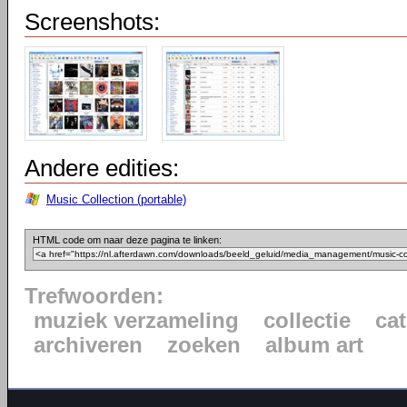
Screenshots:
Andere edities:
Music Collection (portable)
HTML code om naar deze pagina te linken:
Trefwoorden:
muziek verzameling
collectie
ca
archiveren
zoeken
album art