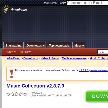
Registreren
|
Login:
Startpagina
Downloads
Top downloads
Meer
8/8/2026 8:30:06 PM
AfterDawn
>
Downloads
>
Video & Audio
>
Media management
>
Music Collecti
Dit is een oude versie van deze software. Je kunt ook de
v3.2.7.0 (laatste stabiele 
Music Collection v2.8.7.0
Freeware
DOW
Vista / Win10 / Win7 / Win8 / WinXP