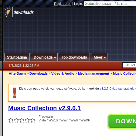
Registreren
|
Login:
Startpagina
Downloads
Top downloads
Meer
8/8/2026 1:22:26 PM
AfterDawn
>
Downloads
>
Video & Audio
>
Media management
>
Music Collecti
Dit is een oude versie van deze software. Je kunt ook de
v3.2.7.0 (laatste stabiele 
Music Collection v2.9.0.1
Freeware
DOW
Vista / Win10 / Win7 / Win8 / WinXP