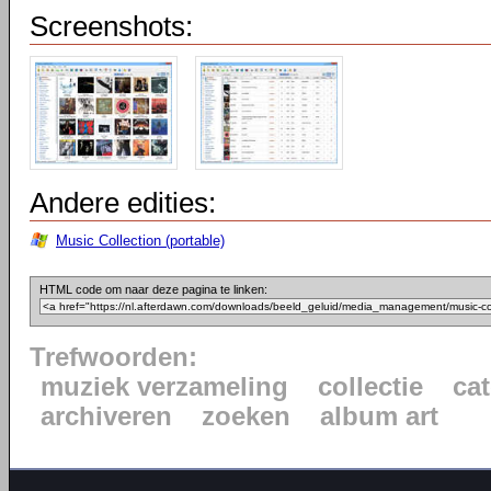
Screenshots:
Andere edities:
Music Collection (portable)
HTML code om naar deze pagina te linken:
Trefwoorden:
muziek verzameling
collectie
ca
archiveren
zoeken
album art