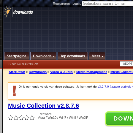
Registreren
|
Login:
Startpagina
Downloads
Top downloads
Meer
8/7/2026 9:42:39 PM
AfterDawn
>
Downloads
>
Video & Audio
>
Media management
>
Music Collecti
Dit is een oude versie van deze software. Je kunt ook de
v3.2.7.0 (laatste stabiele 
Music Collection v2.8.7.6
Freeware
DOW
Vista / Win10 / Win7 / Win8 / WinXP