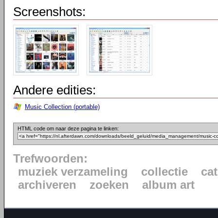
Screenshots:
Andere edities:
Music Collection (portable)
HTML code om naar deze pagina te linken:
Trefwoorden:
muziek verzameling
collectie
ca
archiveren
zoeken
album art