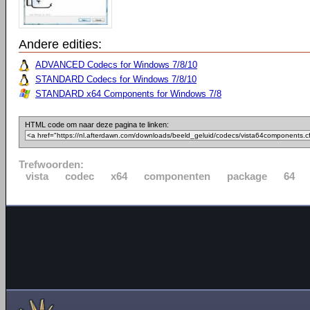
Andere edities:
ADVANCED Codecs for Windows 7/8/10
STANDARD Codecs for Windows 7/8/10
STANDARD x64 Components for Windows 7/8
HTML code om naar deze pagina te linken:
Trefwoorden:
vista
codec
x64
componenten
package
64