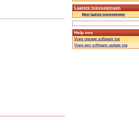
Laatste toevoegingen
Meer laatste toevoegingen
Help ons
Voeg nieuwe software toe
Voeg een software update toe