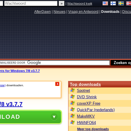
|
Wachtwoord kwijt
AfterDawn
|
Nieuws
|
Vraag en Antwoord
|
Downloads
|
Discu
 for Windows 7/8 v3.7.7
Top downloads
X
rsie)
downloaden.
Spotnet
DVD Shrink
8 v3.7.7
coverXP Free
QuickPar (nederlands)
NLOAD
MakeMKV
HWiNFO64
Meer top downloads