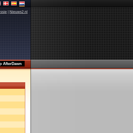
ssie
|
Nieuws2.nl