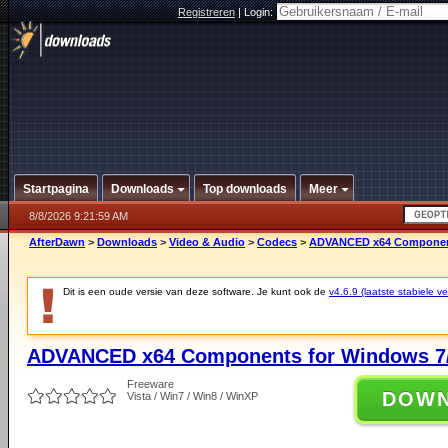
Registreren
|
Login:
Startpagina
Downloads
Top downloads
Meer
8/8/2026 9:21:59 AM
AfterDawn
>
Downloads
>
Video & Audio
>
Codecs
>
ADVANCED x64 Components
Dit is een oude versie van deze software. Je kunt ook de
v4.6.9 (laatste stabiele ve
ADVANCED x64 Components for Windows 7/
Freeware
DOW
Vista / Win7 / Win8 / WinXP