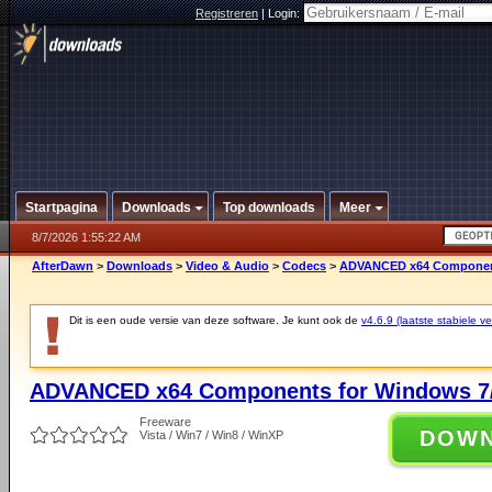
Registreren
|
Login:
Startpagina
Downloads
Top downloads
Meer
8/7/2026 1:55:22 AM
AfterDawn
>
Downloads
>
Video & Audio
>
Codecs
>
ADVANCED x64 Components
Dit is een oude versie van deze software. Je kunt ook de
v4.6.9 (laatste stabiele ve
ADVANCED x64 Components for Windows 7/
Freeware
DOW
Vista / Win7 / Win8 / WinXP