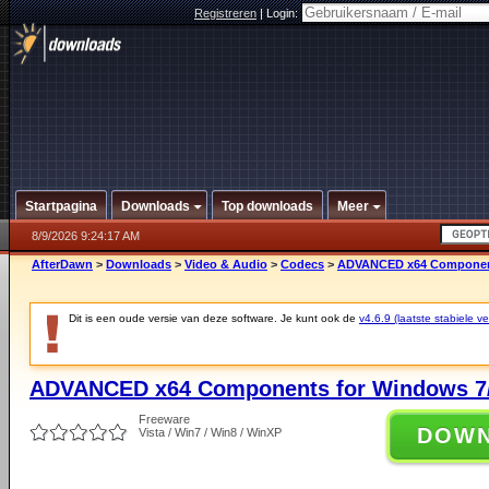
Registreren
|
Login:
Startpagina
Downloads
Top downloads
Meer
8/9/2026 9:24:17 AM
AfterDawn
>
Downloads
>
Video & Audio
>
Codecs
>
ADVANCED x64 Components
Dit is een oude versie van deze software. Je kunt ook de
v4.6.9 (laatste stabiele ve
ADVANCED x64 Components for Windows 7/
Freeware
DOW
Vista / Win7 / Win8 / WinXP