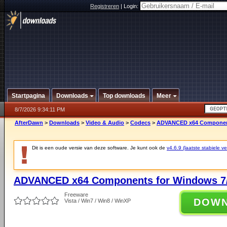
Registreren
|
Login:
Startpagina
Downloads
Top downloads
Meer
8/7/2026 9:34:11 PM
AfterDawn
>
Downloads
>
Video & Audio
>
Codecs
>
ADVANCED x64 Components
Dit is een oude versie van deze software. Je kunt ook de
v4.6.9 (laatste stabiele ve
ADVANCED x64 Components for Windows 7/
Freeware
DOW
Vista / Win7 / Win8 / WinXP