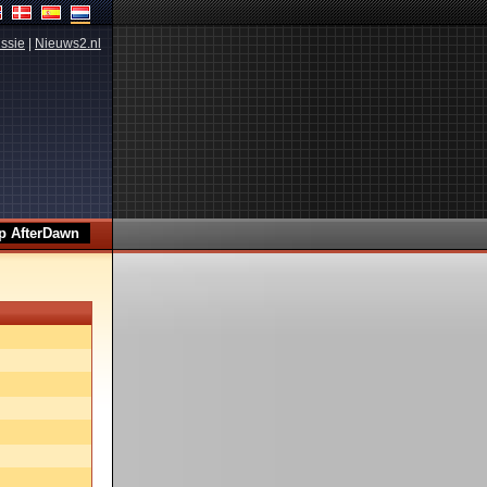
ssie
|
Nieuws2.nl