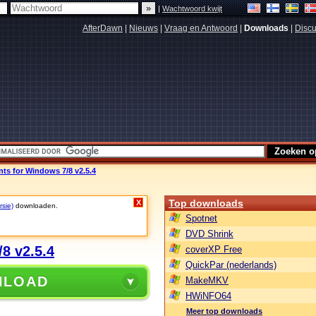
|
Wachtwoord kwijt
AfterDawn
|
Nieuws
|
Vraag en Antwoord
|
Downloads
|
Discu
 for Windows 7/8 v2.5.4
Top downloads
X
rsie)
downloaden.
Spotnet
DVD Shrink
8 v2.5.4
coverXP Free
QuickPar (nederlands)
NLOAD
MakeMKV
HWiNFO64
Meer top downloads