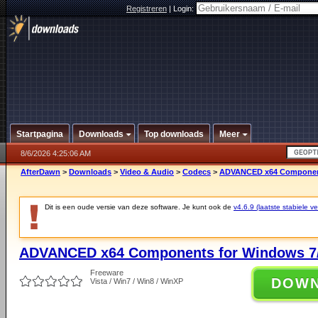
Registreren
|
Login:
Startpagina
Downloads
Top downloads
Meer
8/6/2026 4:25:06 AM
AfterDawn
>
Downloads
>
Video & Audio
>
Codecs
>
ADVANCED x64 Components
Dit is een oude versie van deze software. Je kunt ook de
v4.6.9 (laatste stabiele ve
ADVANCED x64 Components for Windows 7/
Freeware
DOW
Vista / Win7 / Win8 / WinXP