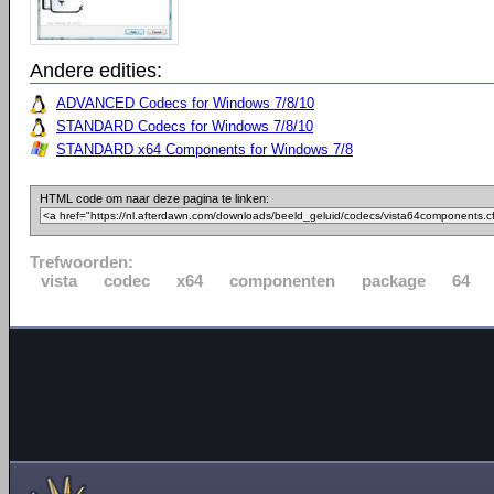
Andere edities:
ADVANCED Codecs for Windows 7/8/10
STANDARD Codecs for Windows 7/8/10
STANDARD x64 Components for Windows 7/8
HTML code om naar deze pagina te linken:
Trefwoorden:
vista
codec
x64
componenten
package
64