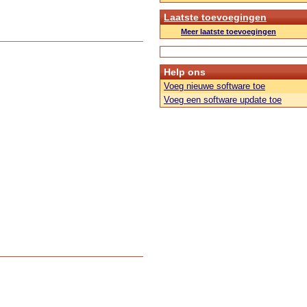
Laatste toevoegingen
Meer laatste toevoegingen
Help ons
Voeg nieuwe software toe
Voeg een software update toe