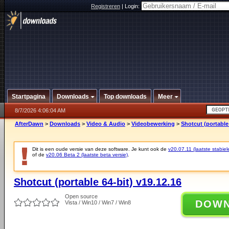
Registreren
|
Login:
Startpagina
Downloads
Top downloads
Meer
8/7/2026 4:06:04 AM
AfterDawn
>
Downloads
>
Video & Audio
>
Videobewerking
>
Shotcut (portable 
Dit is een oude versie van deze software. Je kunt ook de
v20.07.11 (laatste stabiel
of de
v20.06 Beta 2 (laatste beta versie)
.
Shotcut (portable 64-bit) v19.12.16
Open source
DOW
Vista / Win10 / Win7 / Win8