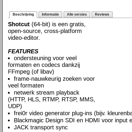
Beschrijving
Informatie
Alle versies
Reviews
Shotcut
(64-bit) is een gratis,
open-source, cross-platform
video-editor.
FEATURES
ondersteuning voor veel
formaten en codecs dankzij
FFmpeg (of libav)
frame-nauwkeurig zoeken voor
veel formaten
netwerk stream playback
(HTTP, HLS, RTMP, RTSP, MMS,
UDP)
frei0r video generator plug-ins (bijv. kleuren
Blackmagic Design SDI en HDMI voor input en
JACK transport sync