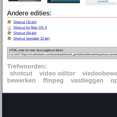
Andere edities:
Shotcut (32-bit)
Shotcut for Mac OS X
Shotcut (64-bit)
Shotcut (portable 32-bit)
HTML code om naar deze pagina te linken:
Trefwoorden:
shotcut
video editor
viedeobewe
bewerken
ffmpeg
vastleggen
o