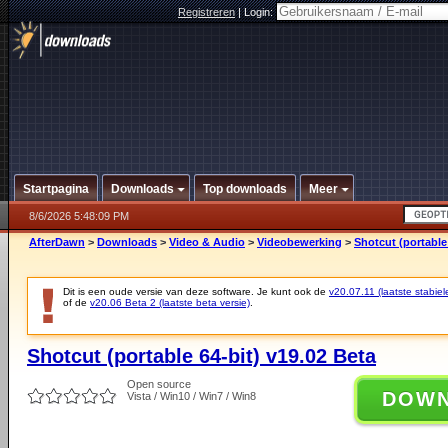
Registreren
|
Login:
Startpagina
Downloads
Top downloads
Meer
8/6/2026 5:48:09 PM
AfterDawn
>
Downloads
>
Video & Audio
>
Videobewerking
>
Shotcut (portable 
Dit is een oude versie van deze software. Je kunt ook de
v20.07.11 (laatste stabiel
of de
v20.06 Beta 2 (laatste beta versie)
.
Shotcut (portable 64-bit) v19.02 Beta
Open source
DOW
Vista / Win10 / Win7 / Win8