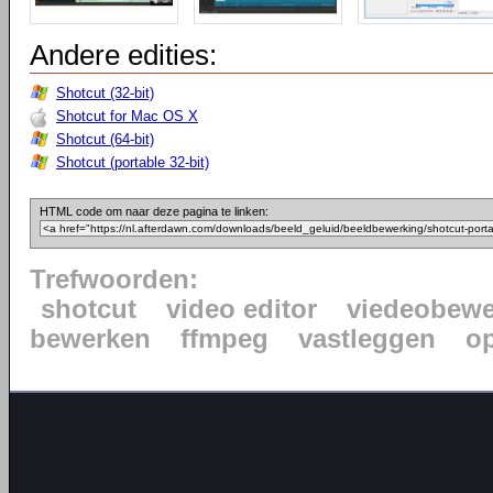
Andere edities:
Shotcut (32-bit)
Shotcut for Mac OS X
Shotcut (64-bit)
Shotcut (portable 32-bit)
HTML code om naar deze pagina te linken:
Trefwoorden:
shotcut
video editor
viedeobewe
bewerken
ffmpeg
vastleggen
o