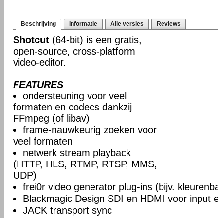
Beschrijving
Informatie
Alle versies
Reviews
Shotcut
(64-bit) is een gratis,
open-source, cross-platform
video-editor.
FEATURES
ondersteuning voor veel
formaten en codecs dankzij
FFmpeg (of libav)
frame-nauwkeurig zoeken voor
veel formaten
netwerk stream playback
(HTTP, HLS, RTMP, RTSP, MMS,
UDP)
frei0r video generator plug-ins (bijv. kleuren
Blackmagic Design SDI en HDMI voor input en
JACK transport sync