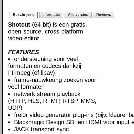
Beschrijving
Informatie
Alle versies
Reviews
Shotcut
(64-bit) is een gratis,
open-source, cross-platform
video-editor.
FEATURES
ondersteuning voor veel
formaten en codecs dankzij
FFmpeg (of libav)
frame-nauwkeurig zoeken voor
veel formaten
netwerk stream playback
(HTTP, HLS, RTMP, RTSP, MMS,
UDP)
frei0r video generator plug-ins (bijv. kleuren
Blackmagic Design SDI en HDMI voor input en
JACK transport sync