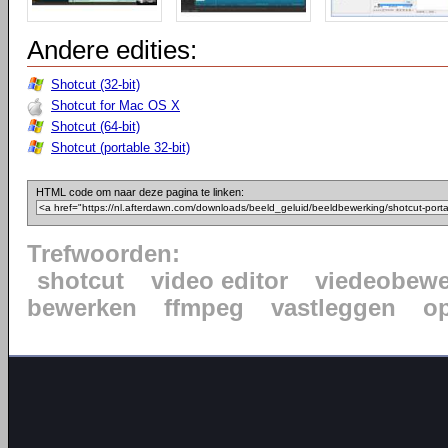
Andere edities:
Shotcut (32-bit)
Shotcut for Mac OS X
Shotcut (64-bit)
Shotcut (portable 32-bit)
HTML code om naar deze pagina te linken:
Trefwoorden:
shotcut
video editor
viedeobewe
bewerken
ffmpeg
vastleggen
o