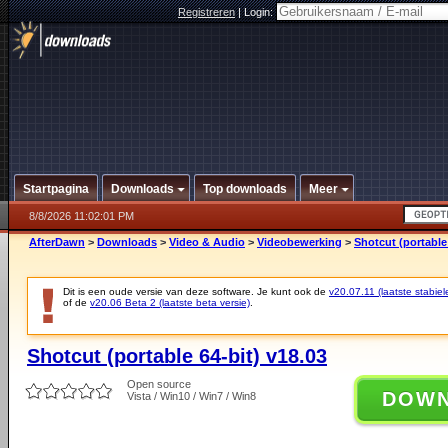
Registreren
|
Login:
Startpagina
Downloads
Top downloads
Meer
8/8/2026 11:02:01 PM
AfterDawn
>
Downloads
>
Video & Audio
>
Videobewerking
>
Shotcut (portable 
Dit is een oude versie van deze software. Je kunt ook de
v20.07.11 (laatste stabiel
of de
v20.06 Beta 2 (laatste beta versie)
.
Shotcut (portable 64-bit) v18.03
Open source
DOW
Vista / Win10 / Win7 / Win8