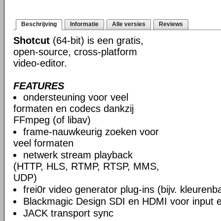
Beschrijving
Informatie
Alle versies
Reviews
Shotcut
(64-bit) is een gratis,
open-source, cross-platform
video-editor.
FEATURES
ondersteuning voor veel
formaten en codecs dankzij
FFmpeg (of libav)
frame-nauwkeurig zoeken voor
veel formaten
netwerk stream playback
(HTTP, HLS, RTMP, RTSP, MMS,
UDP)
frei0r video generator plug-ins (bijv. kleuren
Blackmagic Design SDI en HDMI voor input en
JACK transport sync