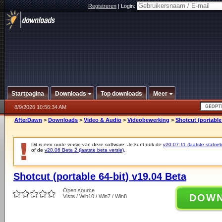
Registreren
|
Login:
Startpagina
Downloads
Top downloads
Meer
8/9/2026 10:56:34 AM
AfterDawn
>
Downloads
>
Video & Audio
>
Videobewerking
>
Shotcut (portable 
Dit is een oude versie van deze software. Je kunt ook de
v20.07.11 (laatste stabiel
of de
v20.06 Beta 2 (laatste beta versie)
.
Shotcut (portable 64-bit) v19.04 Beta
Open source
DOW
Vista / Win10 / Win7 / Win8