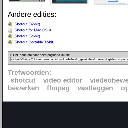
Andere edities:
Shotcut (32-bit)
Shotcut for Mac OS X
Shotcut (64-bit)
Shotcut (portable 32-bit)
HTML code om naar deze pagina te linken:
Trefwoorden:
shotcut
video editor
viedeobewe
bewerken
ffmpeg
vastleggen
o