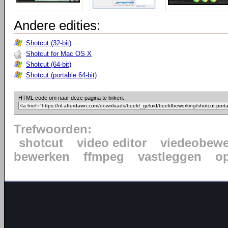
Andere edities:
Shotcut (32-bit)
Shotcut for Mac OS X
Shotcut (64-bit)
Shotcut (portable 64-bit)
HTML code om naar deze pagina te linken:
Trefwoorden:
shotcut
video editor
viedeobewe
bewerken
ffmpeg
vastleggen
o