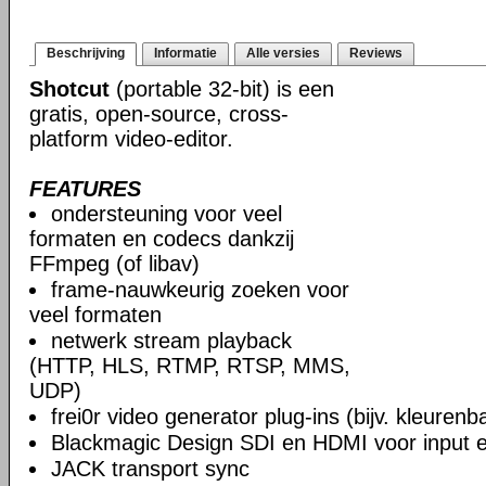
Beschrijving
Informatie
Alle versies
Reviews
Shotcut
(portable 32-bit) is een
gratis, open-source, cross-
platform video-editor.
FEATURES
ondersteuning voor veel
formaten en codecs dankzij
FFmpeg (of libav)
frame-nauwkeurig zoeken voor
veel formaten
netwerk stream playback
(HTTP, HLS, RTMP, RTSP, MMS,
UDP)
frei0r video generator plug-ins (bijv. kleuren
Blackmagic Design SDI en HDMI voor input en
JACK transport sync