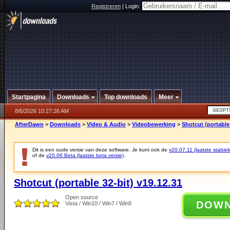
Registreren
|
Login:
Startpagina
Downloads
Top downloads
Meer
8/6/2026 10:27:26 AM
AfterDawn
>
Downloads
>
Video & Audio
>
Videobewerking
>
Shotcut (portable 
Dit is een oude versie van deze software. Je kunt ook de
v20.07.11 (laatste stabiel
of de
v20.06 Beta (laatste beta versie)
.
Shotcut (portable 32-bit) v19.12.31
Open source
DOW
Vista / Win10 / Win7 / Win8