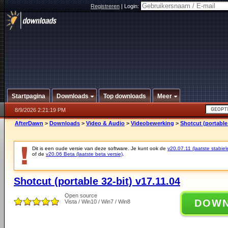
Registreren
|
Login:
Startpagina
Downloads
Top downloads
Meer
8/9/2026 2:21:19 PM
AfterDawn
>
Downloads
>
Video & Audio
>
Videobewerking
>
Shotcut (portable 
Dit is een oude versie van deze software. Je kunt ook de
v20.07.11 (laatste stabiel
of de
v20.06 Beta (laatste beta versie)
.
Shotcut (portable 32-bit) v17.11.04
Open source
DOW
Vista / Win10 / Win7 / Win8