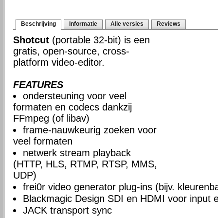
Beschrijving
Informatie
Alle versies
Reviews
Shotcut
(portable 32-bit) is een
gratis, open-source, cross-
platform video-editor.
FEATURES
ondersteuning voor veel
formaten en codecs dankzij
FFmpeg (of libav)
frame-nauwkeurig zoeken voor
veel formaten
netwerk stream playback
(HTTP, HLS, RTMP, RTSP, MMS,
UDP)
frei0r video generator plug-ins (bijv. kleuren
Blackmagic Design SDI en HDMI voor input en
JACK transport sync