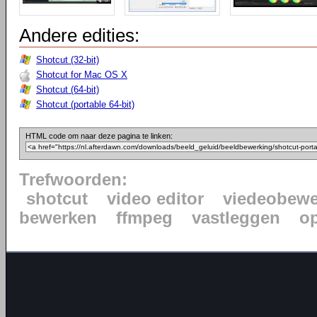
Andere edities:
Shotcut (32-bit)
Shotcut for Mac OS X
Shotcut (64-bit)
Shotcut (portable 64-bit)
HTML code om naar deze pagina te linken:
Trefwoorden:
shotcut
video editor
viedeobewe
bewerken
ffmpeg
vastleggen
o