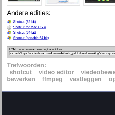
Andere edities:
Shotcut (32-bit)
Shotcut for Mac OS X
Shotcut (64-bit)
Shotcut (portable 64-bit)
HTML code om naar deze pagina te linken:
Trefwoorden:
shotcut
video editor
viedeobewe
bewerken
ffmpeg
vastleggen
o