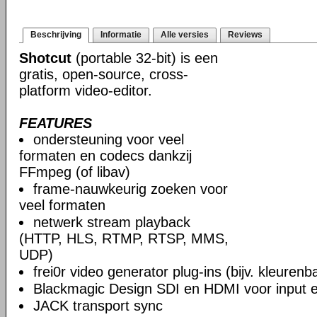
Beschrijving
Informatie
Alle versies
Reviews
Shotcut
(portable 32-bit) is een
gratis, open-source, cross-
platform video-editor.
FEATURES
ondersteuning voor veel
formaten en codecs dankzij
FFmpeg (of libav)
frame-nauwkeurig zoeken voor
veel formaten
netwerk stream playback
(HTTP, HLS, RTMP, RTSP, MMS,
UDP)
frei0r video generator plug-ins (bijv. kleuren
Blackmagic Design SDI en HDMI voor input en
JACK transport sync