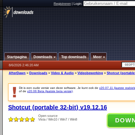
Registreren
|
Login:
Startpagina
Downloads
Top downloads
Meer
8/6/2026 2:46:20 AM
AfterDawn
>
Downloads
>
Video & Audio
>
Videobewerking
>
Shotcut (portable 
Dit is een oude versie van deze software. Je kunt ook de
v20.07.11 (laatste stabiel
of de
v20.06 Beta (laatste beta versie)
.
Shotcut (portable 32-bit) v19.12.16
Open source
DOW
Vista / Win10 / Win7 / Win8