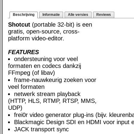
Beschrijving
Informatie
Alle versies
Reviews
Shotcut
(portable 32-bit) is een
gratis, open-source, cross-
platform video-editor.
FEATURES
ondersteuning voor veel
formaten en codecs dankzij
FFmpeg (of libav)
frame-nauwkeurig zoeken voor
veel formaten
netwerk stream playback
(HTTP, HLS, RTMP, RTSP, MMS,
UDP)
frei0r video generator plug-ins (bijv. kleuren
Blackmagic Design SDI en HDMI voor input en
JACK transport sync