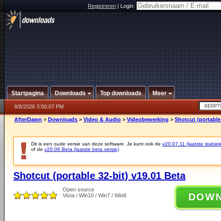
Registreren
|
Login:
Startpagina
Downloads
Top downloads
Meer
8/8/2026 3:50:07 PM
AfterDawn
>
Downloads
>
Video & Audio
>
Videobewerking
>
Shotcut (portable 
Dit is een oude versie van deze software. Je kunt ook de
v20.07.11 (laatste stabiel
of de
v20.06 Beta (laatste beta versie)
.
Shotcut (portable 32-bit) v19.01 Beta
Open source
DOW
Vista / Win10 / Win7 / Win8