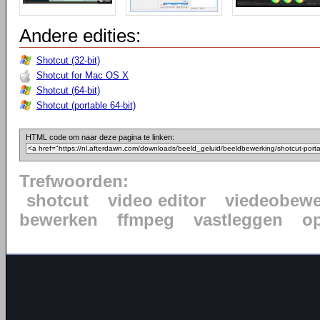
Andere edities:
Shotcut (32-bit)
Shotcut for Mac OS X
Shotcut (64-bit)
Shotcut (portable 64-bit)
HTML code om naar deze pagina te linken:
Trefwoorden:
shotcut
video editor
viedeobewe
bewerken
ffmpeg
vastleggen
o