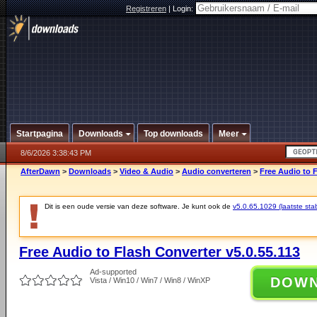
Registreren
|
Login:
Startpagina
Downloads
Top downloads
Meer
8/6/2026 3:38:43 PM
AfterDawn
>
Downloads
>
Video & Audio
>
Audio converteren
>
Free Audio to F
Dit is een oude versie van deze software. Je kunt ook de
v5.0.65.1029 (laatste stab
Free Audio to Flash Converter v5.0.55.113
Ad-supported
DOW
Vista / Win10 / Win7 / Win8 / WinXP