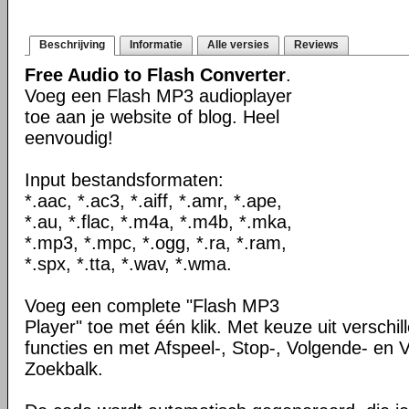
Beschrijving
Informatie
Alle versies
Reviews
Free Audio to Flash Converter
.
Voeg een Flash MP3 audioplayer
toe aan je website of blog. Heel
eenvoudig!
Input bestandsformaten:
*.aac, *.ac3, *.aiff, *.amr, *.ape,
*.au, *.flac, *.m4a, *.m4b, *.mka,
*.mp3, *.mpc, *.ogg, *.ra, *.ram,
*.spx, *.tta, *.wav, *.wma.
Voeg een complete "Flash MP3
Player" toe met één klik. Met keuze uit verschi
functies en met Afspeel-, Stop-, Volgende- en 
Zoekbalk.