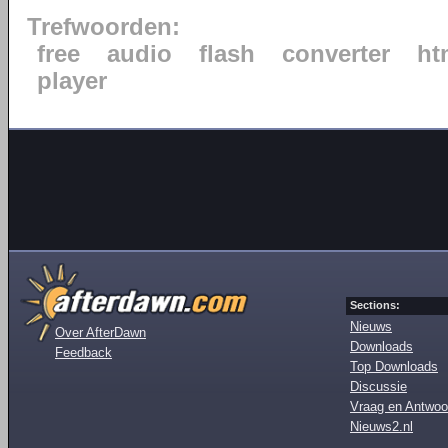
Trefwoorden:
free
audio
flash
converter
ht
player
Sections:
Nieuws
Over AfterDawn
Downloads
Feedback
Top Downloads
Discussie
Vraag en Antwoo
Nieuws2.nl