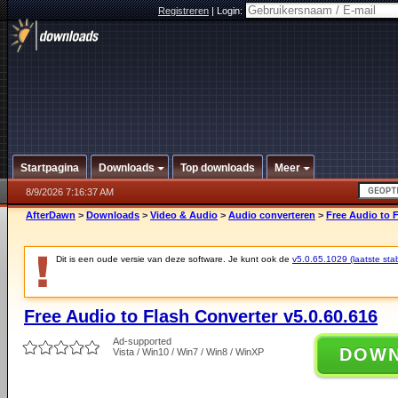
Registreren
|
Login:
Startpagina
Downloads
Top downloads
Meer
8/9/2026 7:16:37 AM
AfterDawn
>
Downloads
>
Video & Audio
>
Audio converteren
>
Free Audio to F
Dit is een oude versie van deze software. Je kunt ook de
v5.0.65.1029 (laatste stab
Free Audio to Flash Converter v5.0.60.616
Ad-supported
DOW
Vista / Win10 / Win7 / Win8 / WinXP