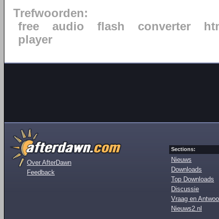
Trefwoorden:
free
audio
flash
converter
ht
player
Sections:
Nieuws
Over AfterDawn
Downloads
Feedback
Top Downloads
Discussie
Vraag en Antwoo
Nieuws2.nl