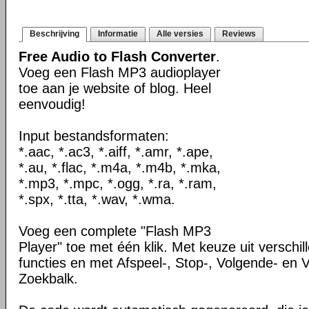
Beschrijving
Informatie
Alle versies
Reviews
Free Audio to Flash Converter
.
Voeg een Flash MP3 audioplayer
toe aan je website of blog. Heel
eenvoudig!
Input bestandsformaten:
*.aac, *.ac3, *.aiff, *.amr, *.ape,
*.au, *.flac, *.m4a, *.m4b, *.mka,
*.mp3, *.mpc, *.ogg, *.ra, *.ram,
*.spx, *.tta, *.wav, *.wma.
Voeg een complete "Flash MP3
Player" toe met één klik. Met keuze uit verschi
functies en met Afspeel-, Stop-, Volgende- en 
Zoekbalk.