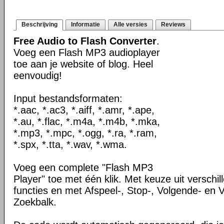
Beschrijving
Informatie
Alle versies
Reviews
Free Audio to Flash Converter
.
Voeg een Flash MP3 audioplayer
toe aan je website of blog. Heel
eenvoudig!
Input bestandsformaten:
*.aac, *.ac3, *.aiff, *.amr, *.ape,
*.au, *.flac, *.m4a, *.m4b, *.mka,
*.mp3, *.mpc, *.ogg, *.ra, *.ram,
*.spx, *.tta, *.wav, *.wma.
Voeg een complete "Flash MP3
Player" toe met één klik. Met keuze uit verschi
functies en met Afspeel-, Stop-, Volgende- en 
Zoekbalk.