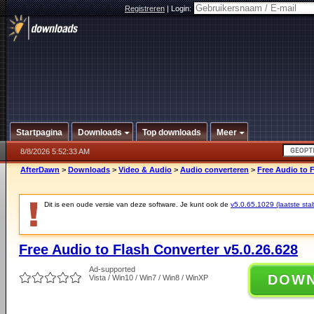
Registreren
|
Login:
Startpagina
Downloads
Top downloads
Meer
8/8/2026 5:52:33 AM
AfterDawn
>
Downloads
>
Video & Audio
>
Audio converteren
>
Free Audio to F
Dit is een oude versie van deze software. Je kunt ook de
v5.0.65.1029 (laatste stab
Free Audio to Flash Converter v5.0.26.628
Ad-supported
DOW
Vista / Win10 / Win7 / Win8 / WinXP