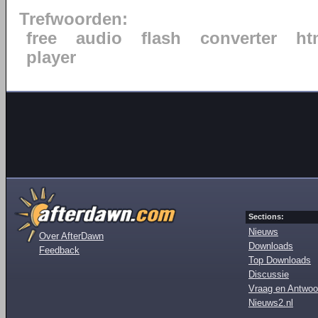
Trefwoorden:
free
audio
flash
converter
ht
player
Sections:
Nieuws
Over AfterDawn
Downloads
Feedback
Top Downloads
Discussie
Vraag en Antwoo
Nieuws2.nl