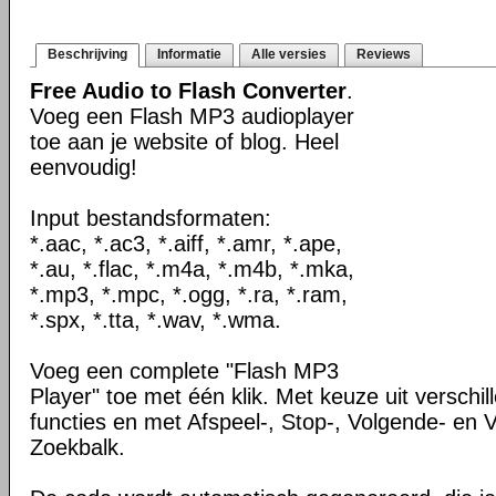
Beschrijving
Informatie
Alle versies
Reviews
Free Audio to Flash Converter
.
Voeg een Flash MP3 audioplayer
toe aan je website of blog. Heel
eenvoudig!
Input bestandsformaten:
*.aac, *.ac3, *.aiff, *.amr, *.ape,
*.au, *.flac, *.m4a, *.m4b, *.mka,
*.mp3, *.mpc, *.ogg, *.ra, *.ram,
*.spx, *.tta, *.wav, *.wma.
Voeg een complete "Flash MP3
Player" toe met één klik. Met keuze uit verschi
functies en met Afspeel-, Stop-, Volgende- en 
Zoekbalk.