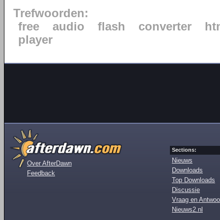
Trefwoorden:
free
audio
flash
converter
ht
player
Sections:
Nieuws
Over AfterDawn
Downloads
Feedback
Top Downloads
Discussie
Vraag en Antwoo
Nieuws2.nl