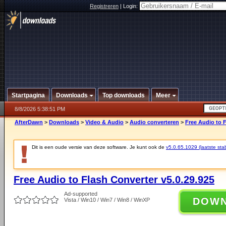
Registreren
|
Login:
Startpagina
Downloads
Top downloads
Meer
8/8/2026 5:38:51 PM
AfterDawn
>
Downloads
>
Video & Audio
>
Audio converteren
>
Free Audio to F
Dit is een oude versie van deze software. Je kunt ook de
v5.0.65.1029 (laatste stab
Free Audio to Flash Converter v5.0.29.925
Ad-supported
DOW
Vista / Win10 / Win7 / Win8 / WinXP