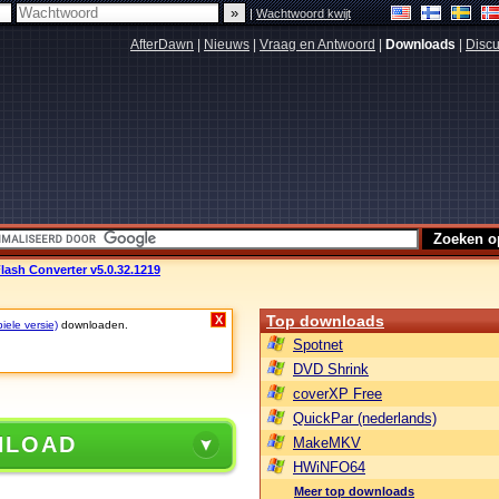
|
Wachtwoord kwijt
AfterDawn
|
Nieuws
|
Vraag en Antwoord
|
Downloads
|
Discu
lash Converter v5.0.32.1219
Top downloads
X
iele versie)
downloaden.
Spotnet
DVD Shrink
coverXP Free
QuickPar (nederlands)
NLOAD
MakeMKV
HWiNFO64
Meer top downloads