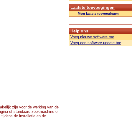
Laatste toevoegingen
Meer laatste toevoegingen
Help ons
Voeg nieuwe software toe
Voeg een software update toe
akelijk zijn voor de werking van de
tpagina of standaard zoekmachine of
ijdens de installatie en de