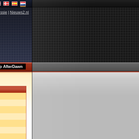
ssie
|
Nieuws2.nl