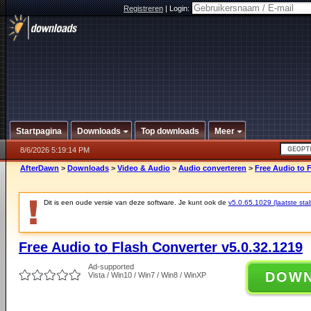
Registreren
|
Login:
Startpagina
Downloads
Top downloads
Meer
8/6/2026 5:19:14 PM
AfterDawn
>
Downloads
>
Video & Audio
>
Audio converteren
>
Free Audio to F
Dit is een oude versie van deze software. Je kunt ook de
v5.0.65.1029 (laatste stab
Free Audio to Flash Converter v5.0.32.1219
Ad-supported
DOW
Vista / Win10 / Win7 / Win8 / WinXP