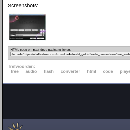
Screenshots:
HTML code om naar deze pagina te linken:
Trefwoorden:
free
audio
flash
converter
html
code
play