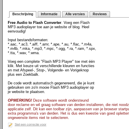
Beschrijving
Informatie
Alle versies
Reviews
Free Audio to Flash Converter
. Voeg een Flash
MP3 audioplayer toe aan je website of blog. Heel
eenvoudig!
Input bestandsformaten:
*.aac, *.ac3, *.aiff, *.amr, *.ape, *.au, *.flac, *.m4a,
*.m4b, *.mka, *.mp3, *.mpc, *.ogg, *.ra, *.ram, *.spx,
*.tta, *.wav, *.wma.
Voeg een complete "Flash MP3 Player" toe met één
klik. Met keuze uit verschillende kleuren en functies
en met Afspeel-, Stop-, Volgende- en Vorigeknop
plus een Zoekbalk.
De code wordt automatisch gegenereerd, die je kunt
gebruiken om zo'n mooie Flash MP3 audioplayer op
je website te plaatsen.
OPMERKING!
Deze software wordt ondersteund
door reclame en wil graag software van derden installeren, die niet noodz
applicatie zelf. Dit kan een toolbar zijn, aanpassen van je browser star
extra programma's van derden. Het is dus een kwestie van goed opletten t
ongewenste items niet te selecteren.
Stel een correctie voor