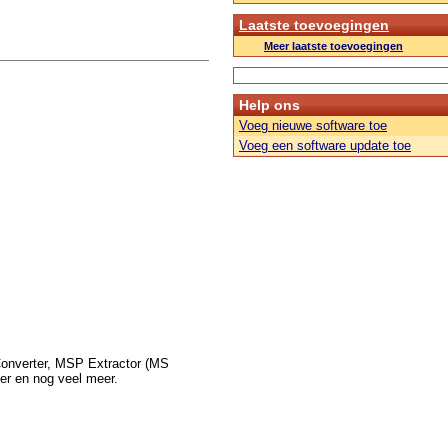
Laatste toevoegingen
Meer laatste toevoegingen
Help ons
Voeg nieuwe software toe
Voeg een software update toe
onverter, MSP Extractor (MS
r en nog veel meer.