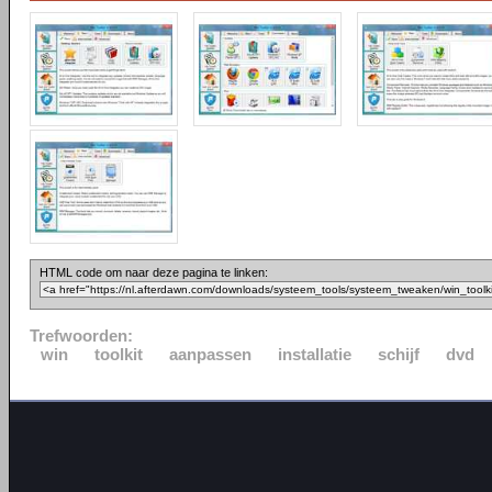
HTML code om naar deze pagina te linken:
Trefwoorden:
win
toolkit
aanpassen
installatie
schijf
dvd