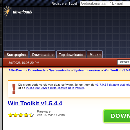
Registreren
|
Login:
Startpagina
Downloads
Top downloads
Meer
8/6/2026 10:03:20 PM
AfterDawn
>
Downloads
>
Systeemtools
>
Systeem tweaken
>
Win Toolkit v1.5.4
Dit is een oude versie van deze software. Je kunt ook de
v1.7.0.14 (laatste stabiele
of de
v2.0.5860.25216 Beta (laatste beta versie)
.
Win Toolkit v1.5.4.4
Freeware
DOW
Win10 / Win7 / Win8