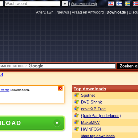
|
Wachtwoord kwijt
AfterDawn
|
Nieuws
|
Vraag en Antwoord
|
Downloads
|
Discu
.4
Top downloads
X
 versie)
downloaden.
Spotnet
DVD Shrink
coverXP Free
QuickPar (nederlands)
NLOAD
MakeMKV
HWiNFO64
Meer top downloads