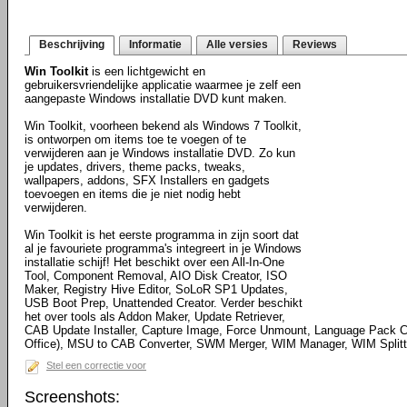
Beschrijving
Informatie
Alle versies
Reviews
Win Toolkit
is een lichtgewicht en
gebruikersvriendelijke applicatie waarmee je zelf een
aangepaste Windows installatie DVD kunt maken.
Win Toolkit, voorheen bekend als Windows 7 Toolkit,
is ontworpen om items toe te voegen of te
verwijderen aan je Windows installatie DVD. Zo kun
je updates, drivers, theme packs, tweaks,
wallpapers, addons, SFX Installers en gadgets
toevoegen en items die je niet nodig hebt
verwijderen.
Win Toolkit is het eerste programma in zijn soort dat
al je favouriete programma's integreert in je Windows
installatie schijf! Het beschikt over een All-In-One
Tool, Component Removal, AIO Disk Creator, ISO
Maker, Registry Hive Editor, SoLoR SP1 Updates,
USB Boot Prep, Unattended Creator. Verder beschikt
het over tools als Addon Maker, Update Retriever,
CAB Update Installer, Capture Image, Force Unmount, Language Pack C
Office), MSU to CAB Converter, SWM Merger, WIM Manager, WIM Splitte
Stel een correctie voor
Screenshots: