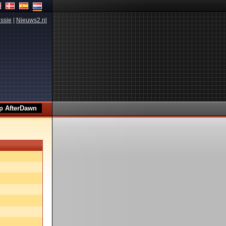
ssie
|
Nieuws2.nl