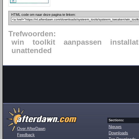
HTML code om naar deze pagina te linken:
Trefwoorden:
win
toolkit
aanpassen
installat
unattended
Sections:
Nieuws
Over AfterDawn
Downloads
Feedback