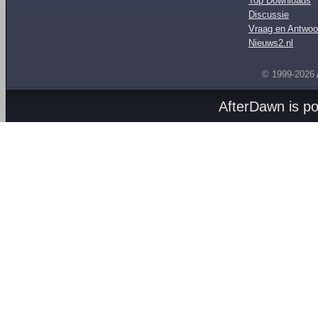
Top Downloads
Discussie
Vraag en Antwoo
Nieuws2.nl
© 1999-2026
AfterDawn is p