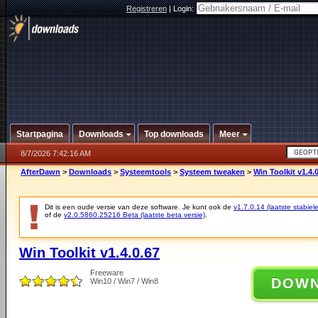
Registreren
|
Login:
Startpagina
Downloads
Top downloads
Meer
8/7/2026 7:42:16 AM
AfterDawn
>
Downloads
>
Systeemtools
>
Systeem tweaken
>
Win Toolkit v1.4.
Dit is een oude versie van deze software. Je kunt ook de
v1.7.0.14 (laatste stabiele
of de
v2.0.5860.25216 Beta (laatste beta versie)
.
Win Toolkit v1.4.0.67
Freeware
DOW
Win10 / Win7 / Win8