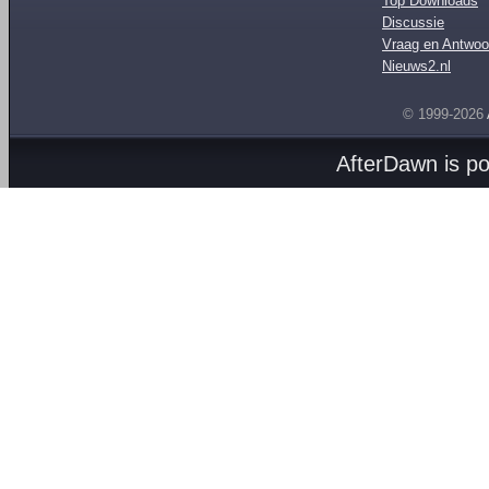
Top Downloads
Discussie
Vraag en Antwoo
Nieuws2.nl
© 1999-2026
AfterDawn is p