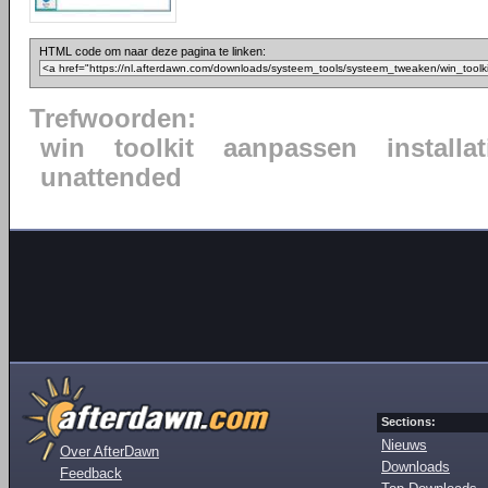
HTML code om naar deze pagina te linken:
Trefwoorden:
win
toolkit
aanpassen
installat
unattended
Sections:
Nieuws
Over AfterDawn
Downloads
Feedback