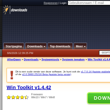
Registreren
|
Login:
Startpagina
Downloads
Top downloads
Meer
8/6/2026 12:39:25 PM
AfterDawn
>
Downloads
>
Systeemtools
>
Systeem tweaken
>
Win Toolkit v1.4.
Dit is een oude versie van deze software. Je kunt ook de
v1.7.0.14 (laatste stabiele
of de
v2.0.5860.25216 Beta (laatste beta versie)
.
Win Toolkit v1.4.42
Freeware
DOW
Win10 / Win7 / Win8