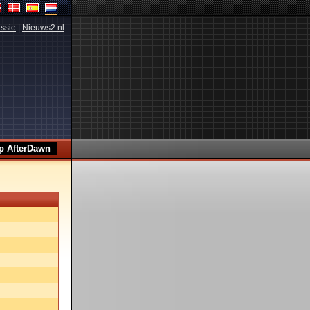
ssie
|
Nieuws2.nl