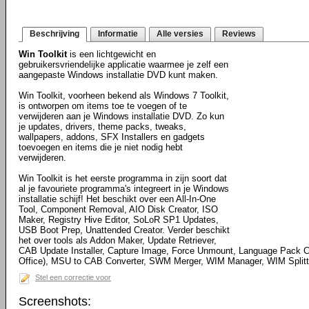
Beschrijving
Informatie
Alle versies
Reviews
Win Toolkit
is een lichtgewicht en
gebruikersvriendelijke applicatie waarmee je zelf een
aangepaste Windows installatie DVD kunt maken.
Win Toolkit, voorheen bekend als Windows 7 Toolkit,
is ontworpen om items toe te voegen of te
verwijderen aan je Windows installatie DVD. Zo kun
je updates, drivers, theme packs, tweaks,
wallpapers, addons, SFX Installers en gadgets
toevoegen en items die je niet nodig hebt
verwijderen.
Win Toolkit is het eerste programma in zijn soort dat
al je favouriete programma's integreert in je Windows
installatie schijf! Het beschikt over een All-In-One
Tool, Component Removal, AIO Disk Creator, ISO
Maker, Registry Hive Editor, SoLoR SP1 Updates,
USB Boot Prep, Unattended Creator. Verder beschikt
het over tools als Addon Maker, Update Retriever,
CAB Update Installer, Capture Image, Force Unmount, Language Pack C
Office), MSU to CAB Converter, SWM Merger, WIM Manager, WIM Splitte
Stel een correctie voor
Screenshots: