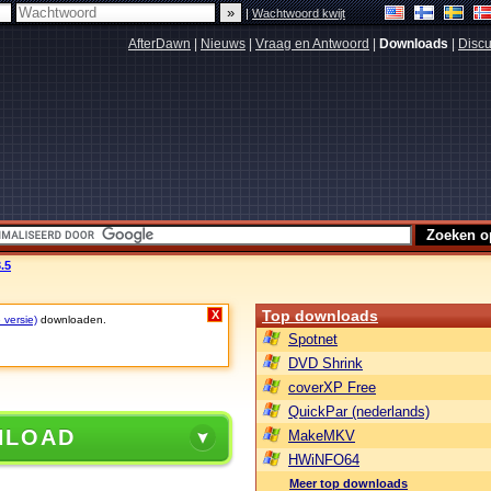
|
Wachtwoord kwijt
AfterDawn
|
Nieuws
|
Vraag en Antwoord
|
Downloads
|
Discu
.5
Top downloads
X
 versie)
downloaden.
Spotnet
DVD Shrink
coverXP Free
QuickPar (nederlands)
NLOAD
MakeMKV
HWiNFO64
Meer top downloads