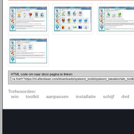
HTML code om naar deze pagina te linken:
Trefwoorden:
win
toolkit
aanpassen
installatie
schijf
dvd