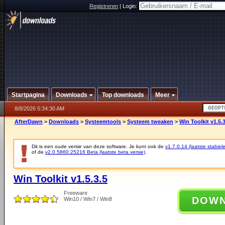
Registreren
|
Login:
Startpagina
Downloads
Top downloads
Meer
8/8/2026 5:34:30 AM
AfterDawn
>
Downloads
>
Systeemtools
>
Systeem tweaken
>
Win Toolkit v1.5.3
Dit is een oude versie van deze software. Je kunt ook de
v1.7.0.14 (laatste stabiele
of de
v2.0.5860.25216 Beta (laatste beta versie)
.
Win Toolkit v1.5.3.5
Freeware
DOW
Win10 / Win7 / Win8