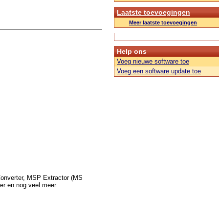
Laatste toevoegingen
Meer laatste toevoegingen
Help ons
Voeg nieuwe software toe
Voeg een software update toe
onverter, MSP Extractor (MS
r en nog veel meer.