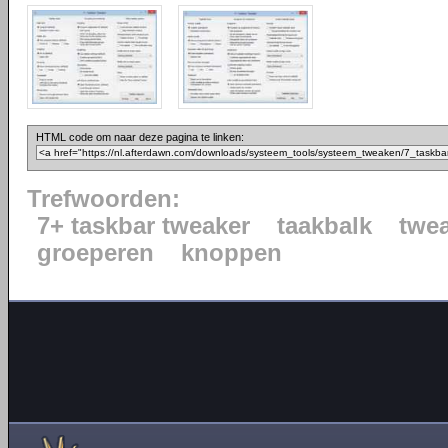
HTML code om naar deze pagina te linken:
Trefwoorden:
7+ taskbar tweaker
taakbalk
twe
groeperen
knoppen