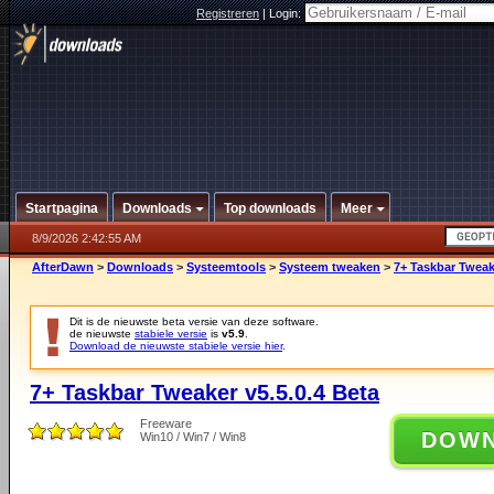
Registreren
|
Login:
Startpagina
Downloads
Top downloads
Meer
8/9/2026 2:42:55 AM
AfterDawn
>
Downloads
>
Systeemtools
>
Systeem tweaken
>
7+ Taskbar Tweake
Dit is de nieuwste beta versie van deze software.
de nieuwste
stabiele versie
is
v5.9
.
Download de nieuwste stabiele versie hier
.
7+ Taskbar Tweaker v5.5.0.4 Beta
Freeware
DOW
Win10 / Win7 / Win8