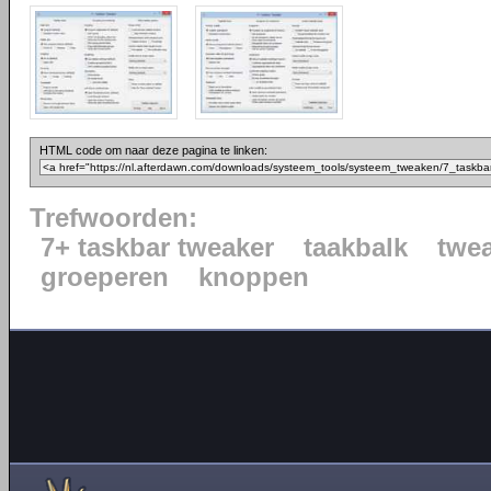
HTML code om naar deze pagina te linken:
Trefwoorden:
7+ taskbar tweaker
taakbalk
twe
groeperen
knoppen