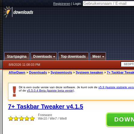
Registreren
|
Login:
Startpagina
Downloads
Top downloads
Meer
8/8/2026 11:08:03 PM
AfterDawn
>
Downloads
>
Systeemtools
>
Systeem tweaken
>
7+ Taskbar Tweak
Dit is een oude versie van deze software. Je kunt ook de
v5.9 (laatste stabiele vers
of de
v5.5.0.4 Beta (laatste beta versie)
.
7+ Taskbar Tweaker v4.1.5
Freeware
DOW
Win10 / Win7 / Win8