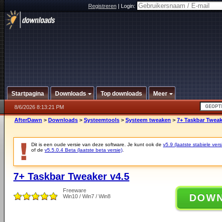
Registreren
|
Login:
Startpagina
Downloads
Top downloads
Meer
8/6/2026 8:13:21 PM
AfterDawn
>
Downloads
>
Systeemtools
>
Systeem tweaken
>
7+ Taskbar Tweak
Dit is een oude versie van deze software. Je kunt ook de
v5.9 (laatste stabiele vers
of de
v5.5.0.4 Beta (laatste beta versie)
.
7+ Taskbar Tweaker v4.5
Freeware
DOW
Win10 / Win7 / Win8