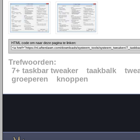
HTML code om naar deze pagina te linken:
Trefwoorden:
7+ taskbar tweaker
taakbalk
twe
groeperen
knoppen