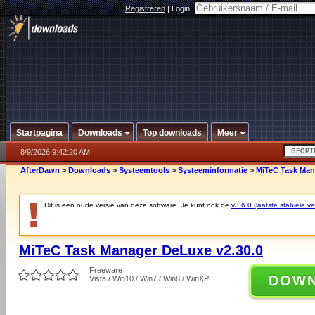
Registreren
|
Login:
Startpagina
Downloads
Top downloads
Meer
8/9/2026 9:42:20 AM
AfterDawn
>
Downloads
>
Systeemtools
>
Systeeminformatie
>
MiTeC Task Man
Dit is een oude versie van deze software. Je kunt ook de
v3.6.0 (laatste stabiele ve
MiTeC Task Manager DeLuxe v2.30.0
Freeware
DOW
Vista / Win10 / Win7 / Win8 / WinXP