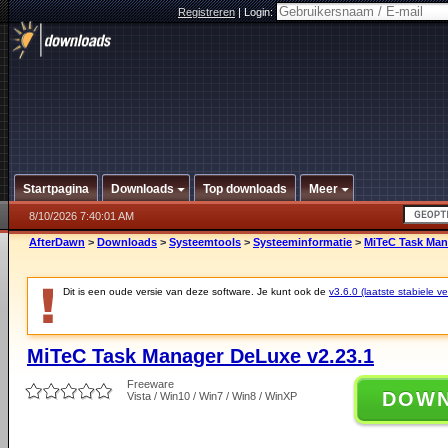
Registreren
|
Login:
Startpagina
Downloads
Top downloads
Meer
8/10/2026 7:40:01 AM
AfterDawn
>
Downloads
>
Systeemtools
>
Systeeminformatie
>
MiTeC Task Man
Dit is een oude versie van deze software. Je kunt ook de
v3.6.0 (laatste stabiele ve
MiTeC Task Manager DeLuxe v2.23.1
Freeware
DOW
Vista / Win10 / Win7 / Win8 / WinXP