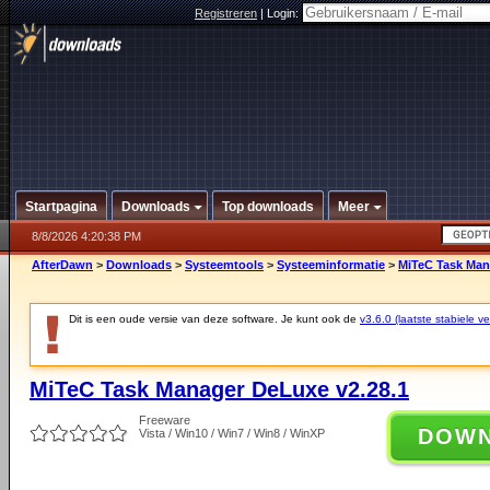
Registreren
|
Login:
Startpagina
Downloads
Top downloads
Meer
8/8/2026 4:20:38 PM
AfterDawn
>
Downloads
>
Systeemtools
>
Systeeminformatie
>
MiTeC Task Man
Dit is een oude versie van deze software. Je kunt ook de
v3.6.0 (laatste stabiele ve
MiTeC Task Manager DeLuxe v2.28.1
Freeware
DOW
Vista / Win10 / Win7 / Win8 / WinXP