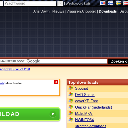
|
Wachtwoord kwijt
AfterDawn
|
Nieuws
|
Vraag en Antwoord
|
Downloads
|
Discu
ager DeLuxe v2.28.0
Top downloads
X
rsie)
downloaden.
Spotnet
DVD Shrink
coverXP Free
QuickPar (nederlands)
NLOAD
MakeMKV
HWiNFO64
Meer top downloads