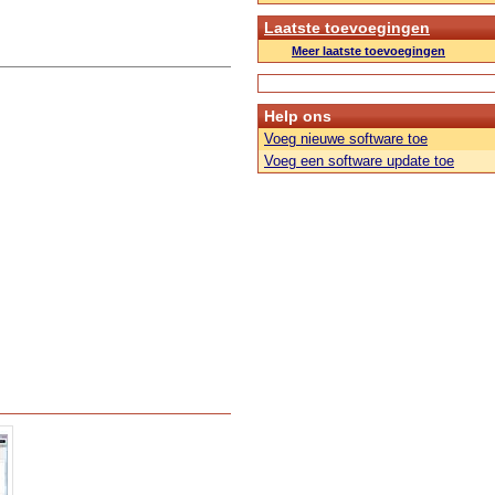
Laatste toevoegingen
Meer laatste toevoegingen
Help ons
Voeg nieuwe software toe
Voeg een software update toe