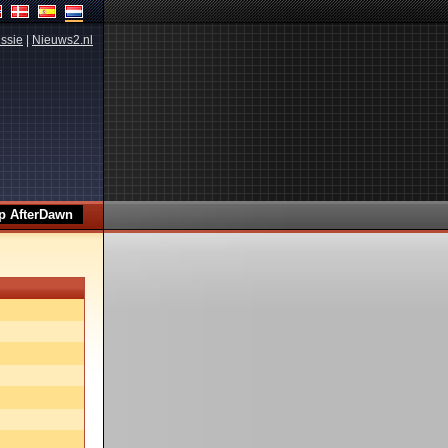
ssie
|
Nieuws2.nl