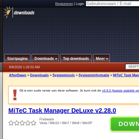
Registreren
|
Login:
Startpagina
Downloads
Top downloads
Meer
8/8/2026 1:26:02 AM
AfterDawn
>
Downloads
>
Systeemtools
>
Systeeminformatie
>
MiTeC Task Man
Dit is een oude versie van deze software. Je kunt ook de
v3.6.0 (laatste stabiele ve
MiTeC Task Manager DeLuxe v2.28.0
Freeware
DOW
Vista / Win10 / Win7 / Win8 / WinXP