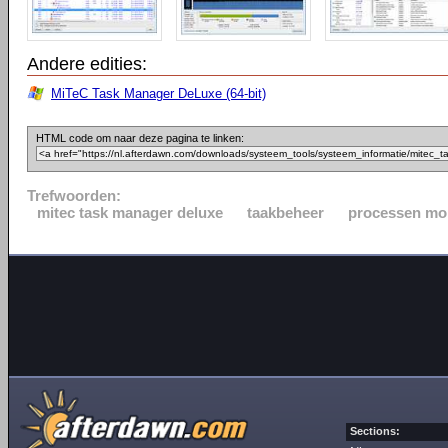
Andere edities:
MiTeC Task Manager DeLuxe (64-bit)
HTML code om naar deze pagina te linken:
Trefwoorden:
mitec task manager deluxe
taakbeheer
processen mo
Sections: